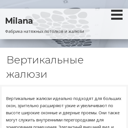
П
е
р
Milana
е
Фабрика натяжных потолков и жалюзи
й
т
и
к
Вертикальные
к
о
жалюзи
н
т
е
н
Вертикальные жалюзи идеально подходят для больших
т
окон, зрительно расширяют узкие и увеличивают по
у
высоте широкие оконные и дверные проемы. Они также
могут служить внутренними перегородками для
зонирования помещения. Элегантный внешний вид и